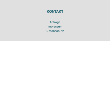
KONTAKT
Anfrage
Impressum
Datenschutz
Metzger-Qualität aus dem Salzburger Land & Innviertel
HAIDENTHALLER
Fleisch & Wurstwaren GmbH
Salzburger Str. 2